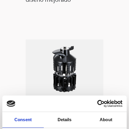
Tecnología
HUROM 4
Consent
Details
About