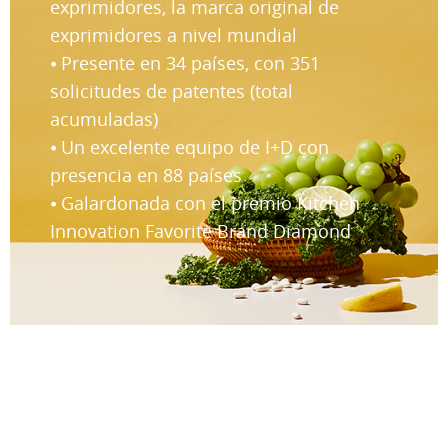
exprimidores, la marca original de
exprimidores a nivel mundial
⦁ Presente en 34 países, con 351
solicitudes de patentes (total
acumuladas)
⦁ Un excelente equipo de I+D con
presencia en 88 países
⦁ Galardonada con el premio Kitchen
Innovation Favorite Brand Diamond