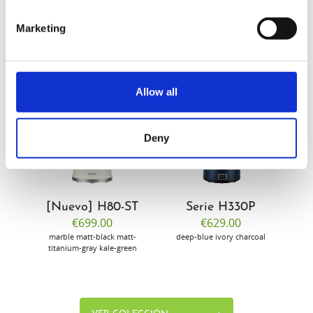
Marketing
Allow all
ER
VER
VER
Deny
0
[Nuevo] H80-ST
Serie H330P
€699.00
€629.00
marble
matt-black
matt-
deep-blue
ivory
charcoal
bl
titanium-gray
kale-green