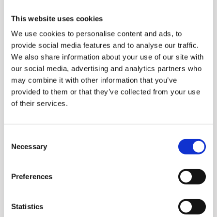
Sistema de doble
tornillo
This website uses cookies
We use cookies to personalise content and ads, to
provide social media features and to analyse our traffic.
✓ El filtro todo en uno puede
We also share information about your use of our site with
usarse con cualquier
our social media, advertising and analytics partners who
may combine it with other information that you’ve
ingrediente sin necesidad de
provided to them or that they’ve collected from your use
cambiarlo
of their services.
✓ Prepara jugos, batidos y
helados con un solo filtro
Consent
✓ Limpieza y montaje más
Necessary
Selection
fáciles y prácticos
Preferences
Statistics